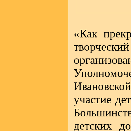
«Как прекр
творчес
организова
Уполномоч
Ивановско
участие дет
Большинст
детских д