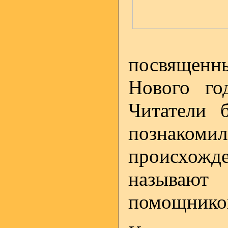
посвященны
Нового го
Читатели б
познак
происхожде
называют
помощников