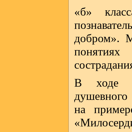
«б» кл
познавател
добром». 
понятиях
сострадани
В ходе о
душевного 
на пример
«Милосерди