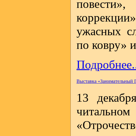
повести»
коррекции
ужасных с
по ковру» и
Подробнее..
Выставка «Занимательный 
13 декабр
читаль
«Отрочес