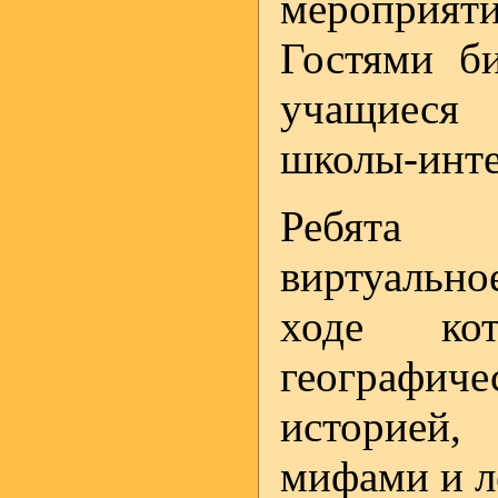
мероприят
Гостями би
учащиеся
школы-инте
Ребята с
виртуальн
ходе кот
географиче
историей,
мифами и л