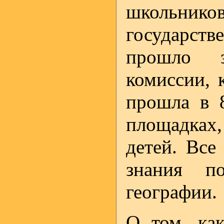
школьн
государст
прошло з
комиссии, 
прошла в 
площадках,
детей. Все
знания п
географии.
О том, ка