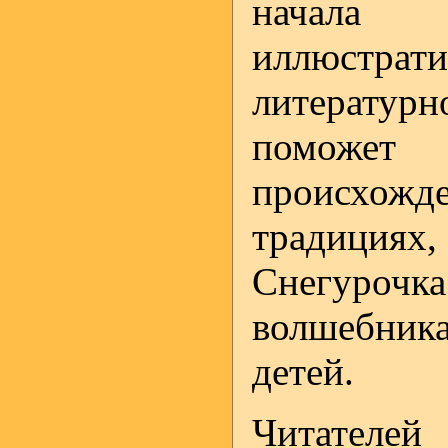
начала 
иллюстр
литерату
поможет
происхожде
традициях
Снегуро
волшебник
детей.
Читателе