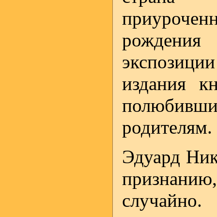
приуроче
рождения
экспозици
издания к
полюбивш
родителям.
Эдуард Ник
признанию,
случайн