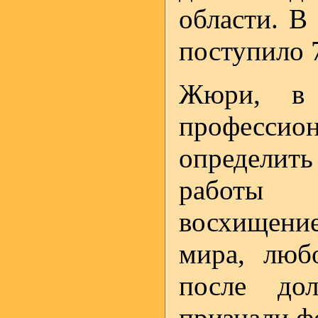
области. В
поступило 7
Жюри, в 
професс
определить
работы п
восхищен
мира, люб
после до
признали ф