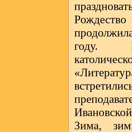
праздноват
Рождество 
продолжил
году.
католиче
«Литерату
встретил
преподават
Ивановск
Зима, зим