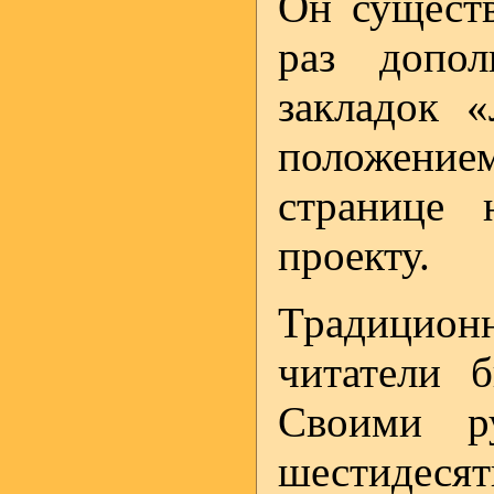
Он существ
раз допо
закладок 
положение
странице 
проекту.
Традиционн
читатели б
Своими р
шестидеся