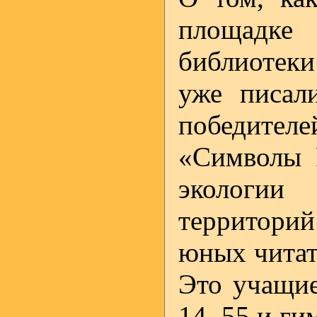
площадке
библиотек
уже писал
победител
«Символы 
экологи
территорий
юных читате
Это учащие
14, 55 и ги