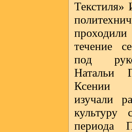
Текстиля» 
политехнич
проходил
течение с
под руко
Натальи 
Ксении 
изучали р
культуру 
периода П