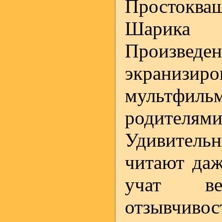
Простокв
Шарика 
Произве
экранизи
мультфил
родителям
Удивитель
читают даж
учат ве
отзывчиво