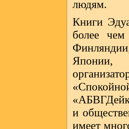
людям.
Книги Эдуа
более чем
Финлянди
Японии
организа
«Спокой
«АБВГДейка
и обществе
имеет мног