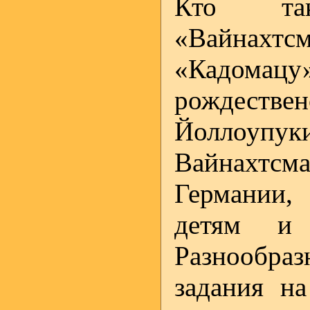
Кто та
«Вайнахтс
«Кадомацу»
рождест
Йоллоупук
Вайнахтсма
Германии,
детям и 
Разнообра
задания н