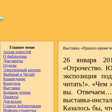
Главное меню
Выставка «Пришло время чи
Архив новостей
О библиотеке
26 января 20
Документы
Отделы
«Отрочество. Ю
Электронный каталог
экспозиция по
Выбирай и Читай!
Краеведение
читать!». «Чем 
Конкурсы
Выставки
вы. Отвечаем…
Большое чтение
Проекты
выставка-инста
Для коллег
Спроси библиотекаря
Казалось бы, ч
Информ-страничка