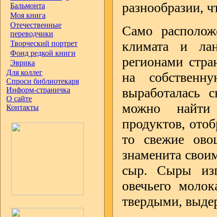
разнообразии, ч
Бальмонта
Моя книга
Отечественные
Само расположе
переводчики
климата и ла
Творческий портрет
Фонд редкой книги
регионами стра
Эврика
Для коллег
на собственн
Спроси библиотекаря
выработалась с
Информ-страничка
О сайте
можно найти 
Контакты
продуктов, ото
то свежие ово
знаменита свои
сыр. Сыры изг
овечьего моло
твердыми, выд