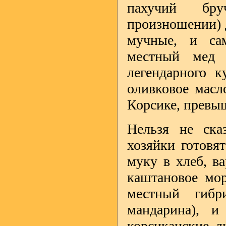
пахучий бру
произношении) д
мучные, и сам
местный мед 
легендарного к
оливковое масл
Корсике, превыш
Нельзя не ска
хозяйки готовя
муку в хлеб, в
каштановое мор
местный гибр
мандарина), и
корсиканские л