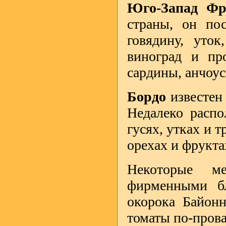
Юго-Запад Фр
страны, он пос
говядину, уток
виноград и про
сардины, анчоус
Бордо
известен
Недалеко распо
гусях, утках и 
орехах и фрукта
Некоторые ме
фирменными бл
окорока Байонн
томаты по-прова