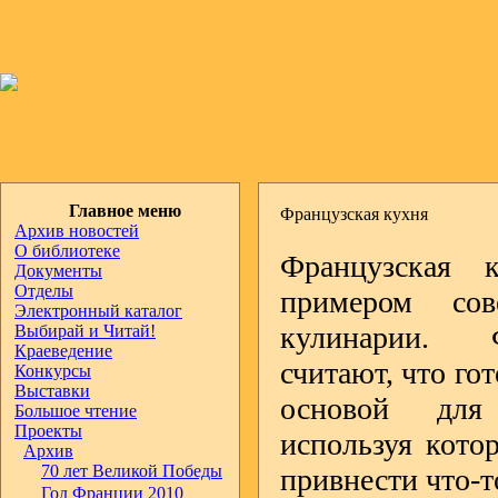
Главное меню
Французская кухня
Архив новостей
О библиотеке
Французская 
Документы
Отделы
примером сов
Электронный каталог
кулинарии. 
Выбирай и Читай!
Краеведение
считают, что го
Конкурсы
Выставки
основой для
Большое чтение
Проекты
используя кото
Архив
70 лет Великой Победы
привнести что-т
Год Франции 2010