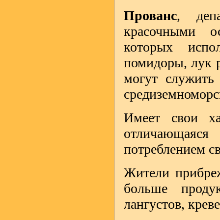
Прованс
, деп
красочными о
которых испо
помидоры, лук р
могут служить
средиземноморс
Имеет свои ха
отличающаяс
потреблением с
Жители прибреж
больше проду
лангустов, креве