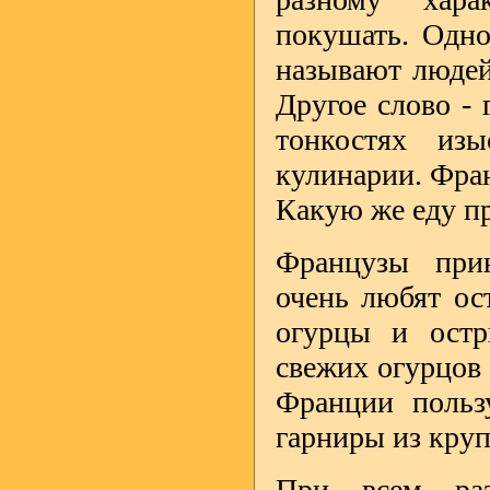
покушать. Одно
называют людей
Другое слово - 
тонкостях из
кулинарии. Фран
Какую же еду п
Французы при
очень любят ос
огурцы и остр
свежих огурцов
Франции польз
гарниры из круп
При всем раз