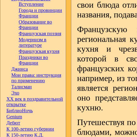
свои блюда отл
Вступление
Города и провинции
названия, подав
Франции
Образование во
Французскую 
Франции
Французская поэзия
региональная к
Модернизм в
литературе
кухня и чрез
Французская кухня
которой в св
Праздники во
Франции
французских ко
Джинса
Мои права: инструкция
например, из то
по применению
является регио
Талисман
Эхо
оно представля
ХХ век в поздравительной
открытке
кухню.
БиблиоНочь
Genium
Путешествуя по
Дебют
К 100-летию губернии
блюдами, можно
К 150-летию К.Д.