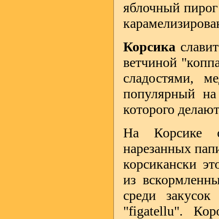
яблочный пирог 
карамелизирова
Корсика
славит
ветчиной "копп
сладостями, м
популярный на 
которого делают
На Корсике о
нарезанных пап
корсикански это
из вскормленны
среди закусок
"figatellu". К