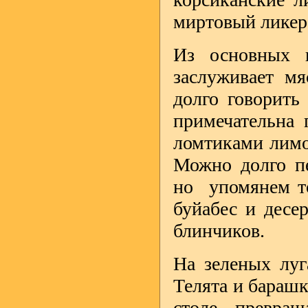
миртовый ликер
Из основных к
заслуживает м
долго говорить
примечательна 
ломтиками лимо
Можно долго пе
но упомянем т
буйабес и десе
блинчиков.
На зеленых лу
Телята и барашк
столе превра