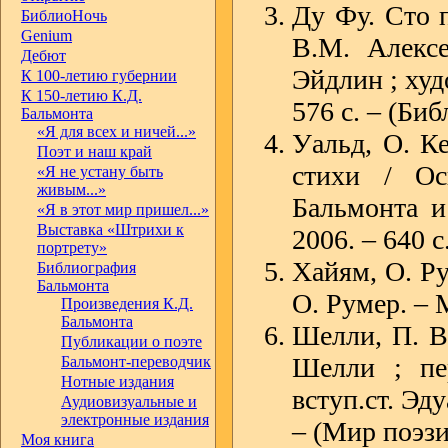
Ду Фу. Сто п
БиблиоНочь
Genium
В.М. Алексе
Дебют
Эйдлин ; худ
К 100-летию губернии
К 150-летию К.Д.
576 с. – (Би
Бальмонта
«Я для всех и ничей...»
Уальд, О. Ке
Поэт и наш край
стихи / Ос
«Я не устану быть
живым...»
Бальмонта и
«Я в этот мир пришел...»
Выставка «Штрихи к
2006. – 640 с
портрету»
Хайям, О. Ру
Библиография
Бальмонта
О. Румер. – М
Произведения К.Д.
Бальмонта
Шелли, П. В
Публикации о поэте
Шелли ; пе
Бальмонт-переводчик
Нотные издания
вступ.ст. Эду
Аудиовизуальные и
электронные издания
– (Мир поэзи
Моя книга