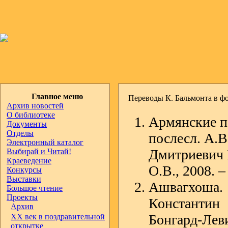
Главное меню
Переводы К. Бальмонта в 
Архив новостей
О библиотеке
Армянские по
Документы
Отделы
послесл. А.В
Электронный каталог
Дмитриевич 
Выбирай и Читай!
Краеведение
О.В., 2008. –
Конкурсы
Выставки
Ашвагхоша
Большое чтение
Проекты
Константин 
Архив
Бонгард-Левин
ХХ век в поздравительной
открытке