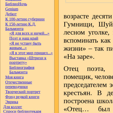
БиблиоНочь
Genium
Дебют
возрасте десят
К 100-летию губернии
Гумнищи, Шуйс
К 150-летию К.Д.
Бальмонта
лесном уголке,
«Я для всех и ничей...»
Поэт и наш край
вспоминать как
«Я не устану быть
жизни» – так п
живым...»
«Я в этот мир пришел...»
«На заре».
Выставка «Штрихи к
портрету»
Отец поэта, 
Библиография
Бальмонта
помещик, челове
Моя книга
Отечественные
председателем 
переводчики
крестьян. В д
Творческий портрет
Фонд редкой книги
построена школ
Эврика
Для коллег
«Отец… был 
Спроси библиотекаря