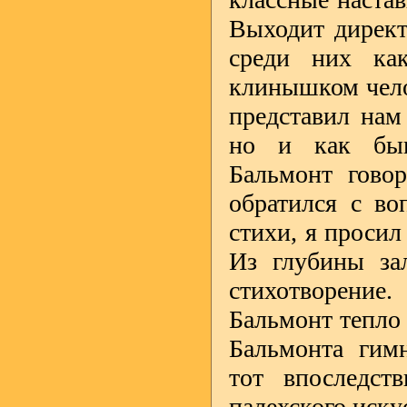
Выходит директ
среди них как
клинышком чело
представил нам 
но и как быв
Бальмонт говор
обратился с во
стихи, я просил
Из глубины за
стихотворени
Бальмонт тепло 
Бальмонта гимн
тот впоследст
палехского иску