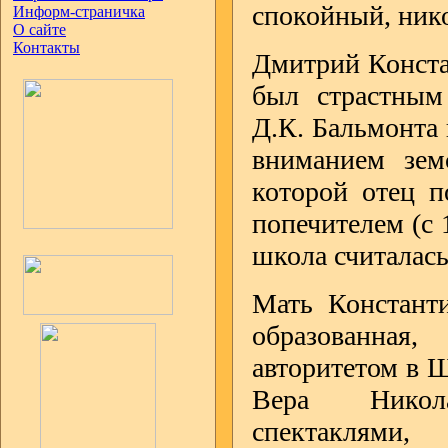
спокойный, ник
Информ-страничка
О сайте
Контакты
Дмитрий Конста
был страстным 
Д.К. Бальмонта
вниманием зем
которой отец п
попечителем (с 
школа считалась
Мать Константи
образованная
авторитетом в Ш
Вера Никола
спектаклям