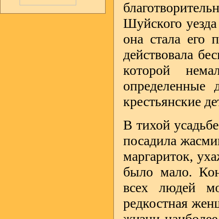
благотворитель
Шуйского уезда
она стала его 
действовала бес
которой нема
определенные 
крестьянские де
В тихой усадьбе
посадила жасмин
маргариток, уха
было мало. Кон
всех людей мо
редкостная женщ
жизни наиболее