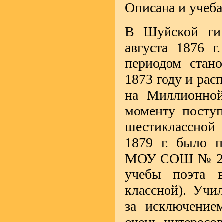
Описана и учеба
В Шуйской гим
августа 1876 г
периодом стан
1873 году и рас
на Миллионной
моменту поступ
шестиклассной 
1879 г. было п
МОУ СОШ № 2 им
учебы поэта 
классной). Учи
за исключение
очень интересо