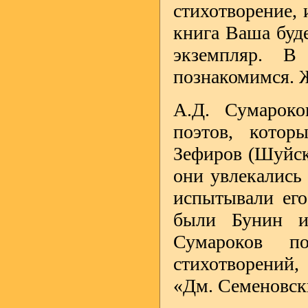
стихотворение, 
книга Ваша буде
экземпляр. 
познакомимся. 
А.Д. Сумарок
поэтов, кото
Зефиров (Шуйски
они увлекались 
испытывали ег
были Бунин и
Сумароков п
стихотворений,
«Дм. Семеновски