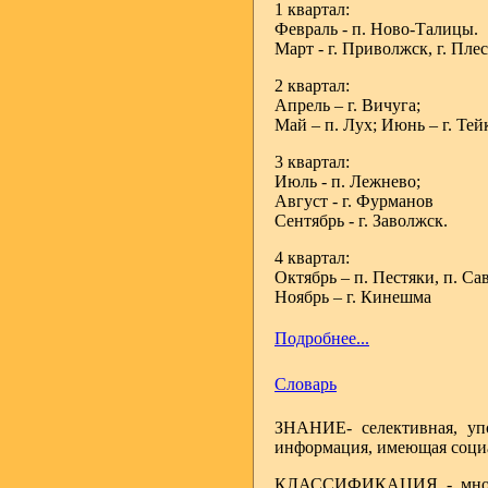
1 квартал:
Февраль - п. Ново-Талицы.
Март - г. Приволжск, г. Плес
2 квартал:
Апрель – г. Вичуга;
Май – п. Лух; Июнь – г. Тей
3 квартал:
Июль - п. Лежнево;
Август - г. Фурманов
Сентябрь - г. Заволжск.
4 квартал:
Октябрь – п. Пестяки, п. Са
Ноябрь – г. Кинешма
Подробнее...
Словарь
ЗНАНИЕ- селективная, упо
информация, имеющая социа
КЛАССИФИКАЦИЯ - многост