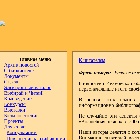
Главное меню
К читателям
Архив новостей
О библиотеке
Фраза номера:
"Великое иск
Документы
Отделы
Библиотеки Ивановской об
Электронный каталог
первоначальные итоги своей
Выбирай и Читай!
Краеведение
В основе этих планов ле
Конкурсы
информационно-библиографи
Выставки
Большое чтение
Не случайно эти аспекты
Проекты
«Волшебная шляпа» за 2006 
Для коллег
Наши авторы делятся с кол
Консультации
Вниманию читателей вест
Повышение квалификации