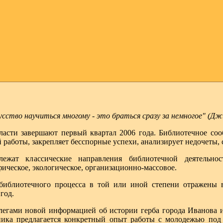
усство научиться многому - это браться сразу за немногое" (Дж
ласти завершают первый квартал 2006 года. Библиотечное со
 работы, закрепляет бесспорные успехи, анализирует недочеты,
жат классические направления библиотечной деятельности
ческое, экологическое, организационно-массовое.
 библиотечного процесса в той или иной степени отражены
год.
легами новой информацией об истории герба города Иванова 
ника предлагается конкретный опыт работы с молодежью п