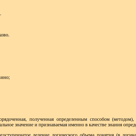
.
ково.
вино;
рядоченная, полученная определенным способом (методом),
льное значение и признаваемая именно в качестве знания опре
упенчатое деление логического объема понятия (в логике)