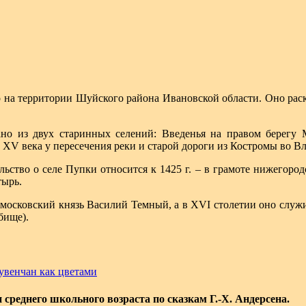
 на территории Шуйского района Ивановской области. Оно раск
ано из двух старинных селений: Введенья на правом берегу
 XV века у пересечения реки и старой дороги из Костромы во В
льство о селе Пупки относится к 1425 г. – в грамоте нижегор
ырь.
 московский князь Василий Темный, а в XVI столетии оно служ
бище).
увенчан как цветами
среднего школьного возраста по сказкам Г.-X. Андерсена.