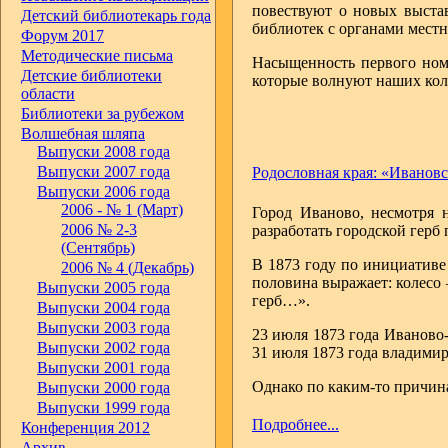
повествуют о новых выста
Детский библиотекарь года
библиотек с органами местн
Форум 2017
Методические письма
Насыщенность первого номе
Детские библиотеки
которые волнуют наших кол
области
Библиотеки за рубежом
Волшебная шляпа
Выпуски 2008 года
Выпуски 2007 года
Родословная края: «Ивановс
Выпуски 2006 года
2006 - № 1 (Март)
Город Иваново, несмотря н
2006 № 2-3
разработать городской герб
(Сентябрь)
В 1873 году по инициативе
2006 № 4 (Декабрь)
половина выражает: колесо 
Выпуски 2005 года
герб…».
Выпуски 2004 года
Выпуски 2003 года
23 июля 1873 года Иваново-
Выпуски 2002 года
31 июля 1873 года владими
Выпуски 2001 года
Однако по каким-то причина
Выпуски 2000 года
Выпуски 1999 года
Подробнее...
Конференция 2012
Архив