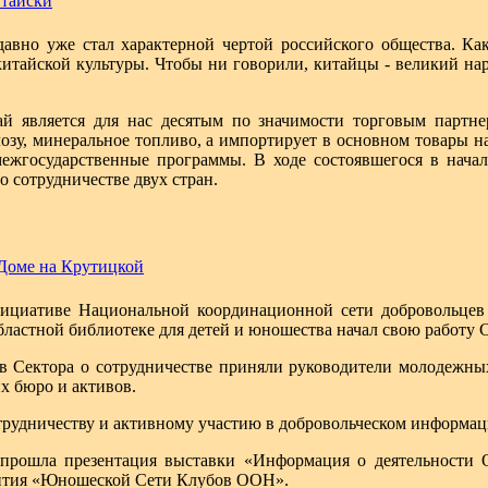
итайски
давно уже стал характерной чертой российского общества. Ка
китайской культуры. Чтобы ни говорили, китайцы - великий на
й является для нас десятым по значимости торговым партне
лозу, минеральное топливо, а импортирует в основном товары н
межгосударственные программы. В ходе состоявшегося в нача
о сотрудничестве двух стран.
Доме на Крутицкой
нициативе Национальной координационной сети добровольцев
бластной библиотеке для детей и юношества начал свою работу
в Сектора о сотрудничестве приняли руководители молодежных
х бюро и активов.
трудничеству и активному участию в добровольческом информ
 прошла презентация выставки «Информация о деятельности
вития «Юношеской Сети Клубов ООН».