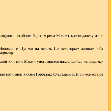
инулось по обоим берегам реки Молохты, неподалеку от ее
 Молохты и Пупков на левом. По некоторым данным, оба
ладимир.
одской княгини Марии упоминается находящийся неподалеку
ило вотчиной князей Горбатых-Суздальских (при монастыре