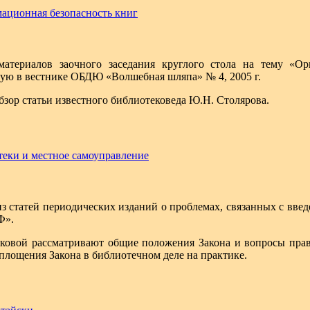
мационная безопасность книг
атериалов заочного заседания круглого стола на тему «О
тую в вестнике ОБДЮ «Волшебная шляпа» № 4, 2005 г.
бзор статьи известного библиотековеда Ю.Н. Столярова.
теки и местное самоуправление
з статей периодических изданий о проблемах, связанных с вв
Ф».
ковой рассматривают общие положения Закона и вопросы прав
площения Закона в библиотечном деле на практике.