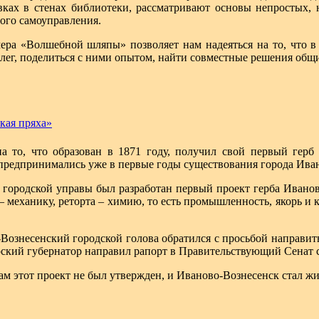
вках в стенах библиотеки, рассматривают основы непростых,
ого самоуправления.
ра «Волшебной шляпы» позволяет нам надеяться на то, что в 
лег, поделиться с ними опытом, найти совместные решения общ
кая пряха»
а то, что образован в 1871 году, получил свой первый герб
 предпринимались уже в первые годы существования города Ива
 городской управы был разработан первый проект герба Иван
– механику, реторта – химию, то есть промышленность, якорь и 
Вознесенский городской голова обратился с просьбой направить
рский губернатор направил рапорт в Правительствующий Сенат с
м этот проект не был утвержден, и Иваново-Вознесенск стал жит