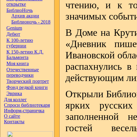
чтению, и к т
открытке
БиблиоНочь
значимых событи
Архив акции
Библионочь - 2018
Genium
В Доме на Крут
Дебют
К 100-летию
«Дневник пише
губернии
К 150-летию К.Д.
Ивановской обла
Бальмонта
Моя книга
распахнулись в
Отечественные
действующим ли
переводчики
Творческий портрет
Фонд редкой книги
Открыли Библион
Эврика
Для коллег
ярких русских
Спроси библиотекаря
Информ-страничка
заполненной н
О сайте
Контакты
гостей весе