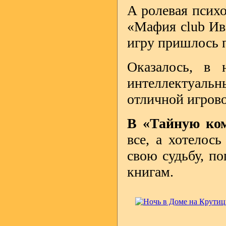
А ролевая псих
«Мафия club Ива
игру пришлось п
Оказалось, в 
интеллектуаль
отличной игров
В «Тайную ком
все, а хотелос
свою судьбу, п
книгам.