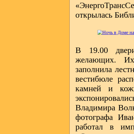
«ЭнергоТрансСе
открылась Библ
В 19.00 двер
желающих. Их
заполнила лест
вестибюле расп
камней и кож
экспонировали
Владимира Волк
фотографа Ива
работал в имп