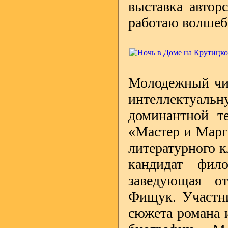
выставка автор
работаю волше
Молодежный чит
интеллектуа
доминантной т
«Мастер и Марга
литературного к
кандидат фил
заведующая о
Фищук. Участн
сюжета романа и