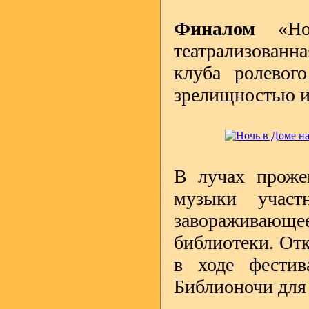
Финалом
«Н
театрализованн
клуба ролевог
зрелищностью и
В лучах прожек
музыки участ
завораживающе
библиотеки. Отк
в ходе фестив
Библионочи для