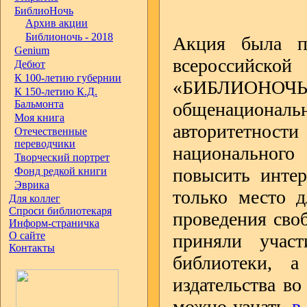
БиблиоНочь
Архив акции
Библионочь - 2018
Акция была п
Genium
всероссийск
Дебют
К 100-летию губернии
«БИБЛИОНОЧЬ»
К 150-летию К.Д.
Бальмонта
общенациональ
Моя книга
авторитетно
Отечественные
переводчики
национального 
Творческий портрет
повысить интер
Фонд редкой книги
Эврика
только место д
Для коллег
Спроси библиотекаря
проведения сво
Информ-страничка
О сайте
приняли учас
Контакты
библиотеки, 
издательства во
можно узнать
в