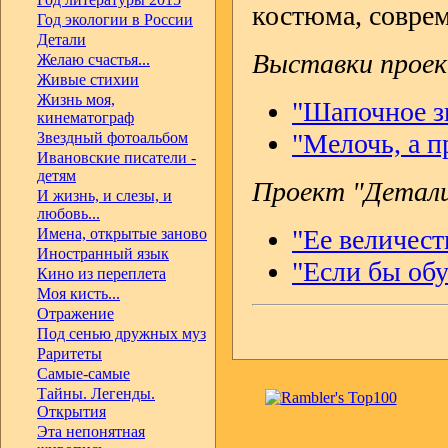
костюма, совре
Год экологии в России
Детали
Выставки проек
Желаю счастья...
Живые стихии
Жизнь моя,
"Шапочное з
кинематограф
"Мелочь, а п
Звездный фотоальбом
Ивановские писатели -
детям
Проект "Детали
И жизнь, и слезы, и
любовь...
"Ее величест
Имена, открытые заново
Иностранный язык
"Если бы обу
Кино из переплета
Моя кисть...
Отражение
Под сенью дружных муз
Раритеты
Самые-самые
Тайны. Легенды.
Открытия
Эта непонятная