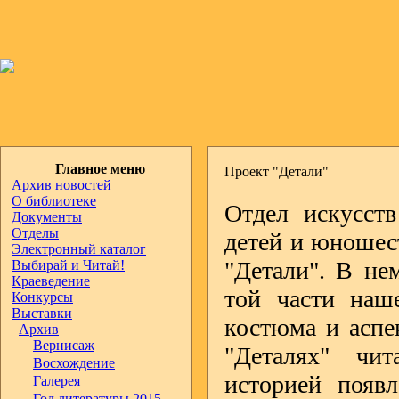
Главное меню
Проект "Детали"
Архив новостей
О библиотеке
Отдел искусств
Документы
Отделы
детей и юношест
Электронный каталог
"Детали". В не
Выбирай и Читай!
Краеведение
той части наше
Конкурсы
Выставки
костюма и аспе
Архив
Вернисаж
"Деталях" чита
Восхождение
историей появл
Галерея
Год литературы 2015