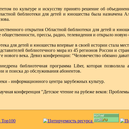
тетом по культуре и искусству принято решение об объедине
астной библиотеки для детей и юношества была назначена Ал
зова.
оржественного открытия Областной библиотеки для детей и юнош
 общественности, прессы, радио, телевидения и открыло новую 
отека для детей и юношества впервые в своей истории стала м
дставителей библиотечного мира из 45 регионов России и стран
е нового века. Девиз конференции: "Человечество обязано дават
внедрена библиотечная программа Liber, которая позволила 
ии и поиска до обслуживания абонентов.
теки - информационного центра зарубежных культур.
аучная конференция "Детское чтение на рубеже веков: Проблем