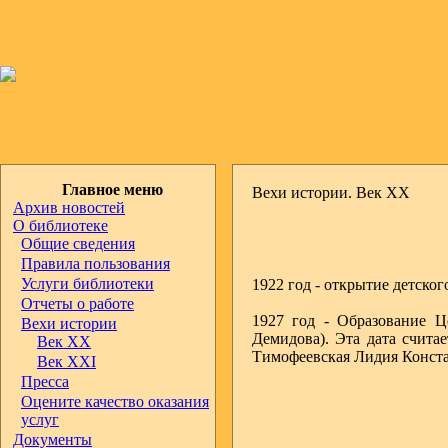
Главное меню
Вехи истории. Век ХХ
Архив новостей
О библиотеке
Общие сведения
Правила пользования
Услуги библиотеки
1922 год - открытие детско
Отчеты о работе
1927 год - Образование Ц
Вехи истории
Демидова). Эта дата счита
Век ХХ
Тимофеевская Лидия Конста
Век ХХI
Пресса
Оцените качество оказания
услуг
Документы