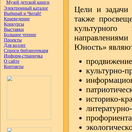
Музей детской книги
Цели и задачи 
Электронный каталог
Выбирай и Читай!
также просвеще
Краеведение
Конкурсы
культурного 
Выставки
Большое чтение
направлениям
Проекты
Юность» являют
Для коллег
Спроси библиотекаря
Информ-страничка
продвижение
О сайте
Контакты
культурно-пр
информацио
патриотическ
историко-кра
литературно-
профориента
экологическо