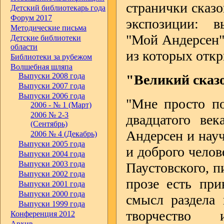
странички сказо
Детский библиотекарь года
Форум 2017
экспозиции: в
Методические письма
"Мой Андерсен".
Детские библиотеки
области
из которых откр
Библиотеки за рубежом
Волшебная шляпа
Выпуски 2008 года
"Великий сказ
Выпуски 2007 года
Выпуски 2006 года
"Мне просто по
2006 - № 1 (Март)
2006 № 2-3
двадцатого ве
(Сентябрь)
Андерсен и науч
2006 № 4 (Декабрь)
Выпуски 2005 года
и доброго челове
Выпуски 2004 года
Выпуски 2003 года
Паустовского, п
Выпуски 2002 года
прозе есть при
Выпуски 2001 года
Выпуски 2000 года
смысл раздела 
Выпуски 1999 года
творчество и
Конференция 2012
Архив