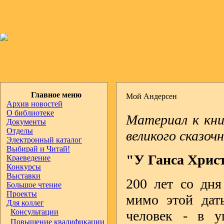
Главное меню
Мой Андерсен
Архив новостей
О библиотеке
Материал к кни
Документы
Отделы
великого сказоч
Электронный каталог
Выбирай и Читай!
"У Ганса Хрис
Краеведение
Конкурсы
Выставки
200 лет со дня
Большое чтение
Проекты
мимо этой дат
Для коллег
Консультации
человек - в у
Повышение квалификации