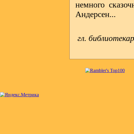
немного сказоч
Андерсен...
гл. библиотек