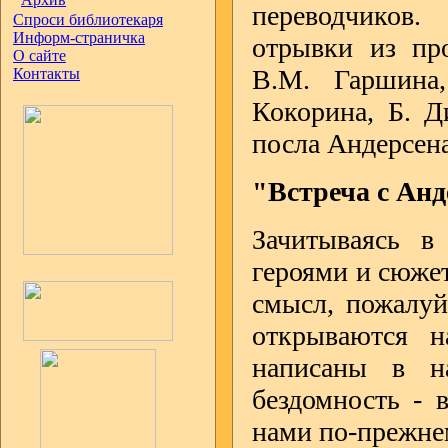
переводчиков
Спроси библиотекаря
Информ-страничка
отрывки из про
О сайте
В.М. Гаршина,
Контакты
Кокорина, Б. Д
посла Андерсена
"Встреча с Ан
Зачитываясь в 
героями и сюже
смысл, пожалуй
открываются н
написаны в на
бездомность - в
нами по-прежнем