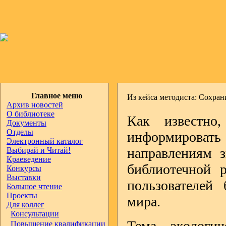
Главное меню
Из кейса методиста: Сохран
Архив новостей
О библиотеке
Как известно
Документы
Отделы
информирова
Электронный каталог
направлениям 
Выбирай и Читай!
Краеведение
библиотечной р
Конкурсы
Выставки
пользователей 
Большое чтение
Проекты
мира.
Для коллег
Консультации
Тема экологич
Повышение квалификации