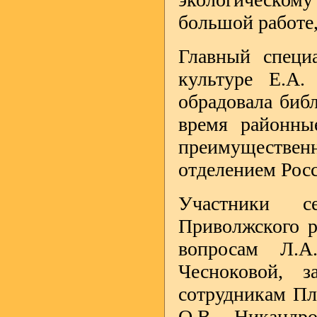
большой работе
Главный специ
культуре Е.А.
обрадовала биб
время районны
преимуществе
отделением Рос
Участники се
Приволжского р
вопросам Л.А
Чесноковой, з
сотрудникам Пл
О.В. Никандр