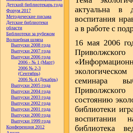
Детский библиотекарь года
актуальна в 
Форум 2017
Методические письма
воспитания нрав
Детские библиотеки
а в работе с по
области
Библиотеки за рубежом
Волшебная шляпа
16 мая 2006 го
Выпуски 2008 года
Приволжск
Выпуски 2007 года
Выпуски 2006 года
«Информацио
2006 - № 1 (Март)
2006 № 2-3
экологическом
(Сентябрь)
семинара вы
2006 № 4 (Декабрь)
Выпуски 2005 года
Приволжского
Выпуски 2004 года
Выпуски 2003 года
состоянию эколо
Выпуски 2002 года
библиотеки игр
Выпуски 2001 года
Выпуски 2000 года
воспитании н
Выпуски 1999 года
библиотека в
Конференция 2012
Архив