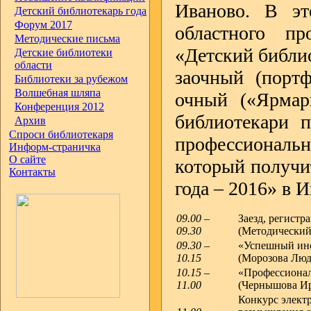
Иваново. В эт
Детский библиотекарь года
Форум 2017
областного пр
Методические письма
«Детский библио
Детские библиотеки
области
заочный (порт
Библиотеки за рубежом
Волшебная шляпа
очный («Ярмар
Конференция 2012
библиотекари п
Архив
Спроси библиотекаря
профессиональн
Информ-страничка
О сайте
который получи
Контакты
года – 2016» в 
09.00 –
Заезд, регистр
09.30
(Методический
09.30 –
«Успешный инс
10.15
(Морозова Люд
10.15 –
«Профессионал
11.00
(Чернышова И
Конкурс элект