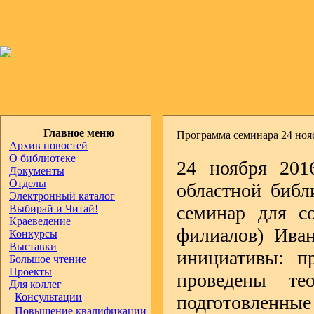
Главное меню
Программа семинара 24 нояб
Архив новостей
О библиотеке
24 ноября 201
Документы
Отделы
областной библ
Электронный каталог
семинар для со
Выбирай и Читай!
Краеведение
филиалов) Иван
Конкурсы
Выставки
инициативы: п
Большое чтение
Проекты
проведены тео
Для коллег
Консультации
подготовленн
Повышение квалификации