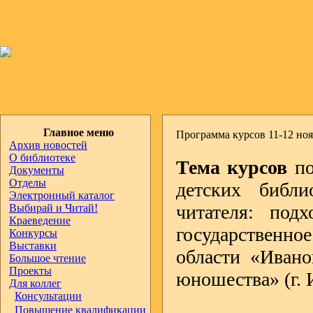
Главное меню
Программа курсов 11-12 ноя
Архив новостей
О библиотеке
Тема курсов
по
Документы
Отделы
детских библи
Электронный каталог
читателя: по
Выбирай и Читай!
Краеведение
государственн
Конкурсы
Выставки
области «Ивано
Большое чтение
Проекты
юношества» (г. И
Для коллег
Консультации
Повышение квалификации