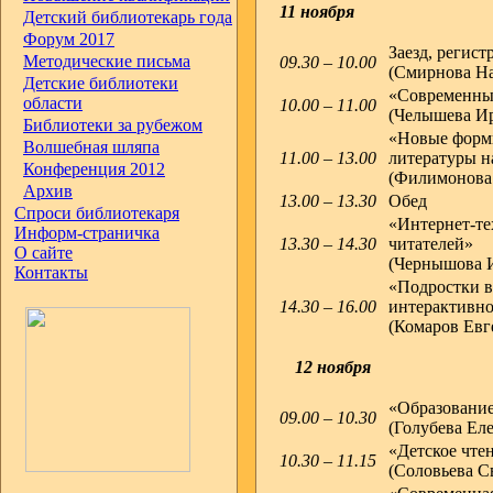
11 ноября
Детский библиотекарь года
Форум 2017
Заезд, регист
Методические письма
09.30 – 10.00
(Смирнова На
Детские библиотеки
«Современные
области
10.00 – 11.00
(Челышева Ир
Библиотеки за рубежом
«Новые формы
Волшебная шляпа
11.00 – 13.00
литературы н
Конференция 2012
(Филимонова 
Архив
13.00 – 13.30
Обед
Спроси библиотекаря
«Интернет-те
Информ-страничка
13.30 – 14.30
читателей»
О сайте
(Чернышова И
Контакты
«Подростки в
14.30 – 16.00
интерактивно
(Комаров Евг
12 ноября
«Образование
09.00 – 10.30
(Голубева Ел
«Детское чтен
10.30 – 11.15
(Соловьева С