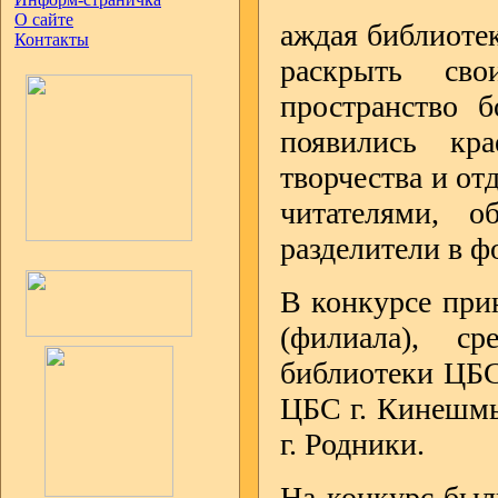
О сайте
аждая библиотек
Контакты
раскрыть св
пространство 
появились кра
творчества и от
читателями, 
разделители в ф
В конкурсе прин
(филиала), с
библиотеки ЦБС
ЦБС г. Кинешмы
г. Родники.
На конкурс был