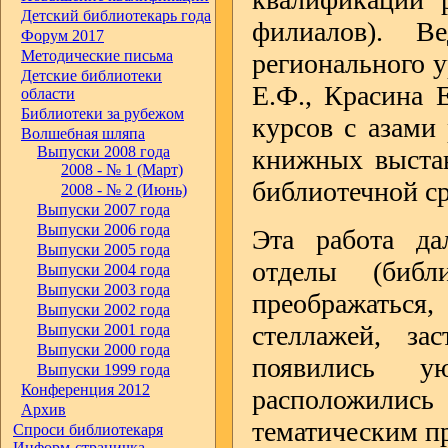
Детский библиотекарь года
филиалов). В
Форум 2017
Методические письма
регионального у
Детские библиотеки
Е.Ф., Красина 
области
Библиотеки за рубежом
курсов с азами
Волшебная шляпа
Выпуски 2008 года
книжных выстав
2008 - № 1 (Март)
библиотечной с
2008 - № 2 (Июнь)
Выпуски 2007 года
Выпуски 2006 года
Эта работа да
Выпуски 2005 года
отделы (библ
Выпуски 2004 года
Выпуски 2003 года
преображаться,
Выпуски 2002 года
стеллажей, за
Выпуски 2001 года
Выпуски 2000 года
появились у
Выпуски 1999 года
Конференция 2012
расположились
Архив
тематическим п
Спроси библиотекаря
Информ-страничка