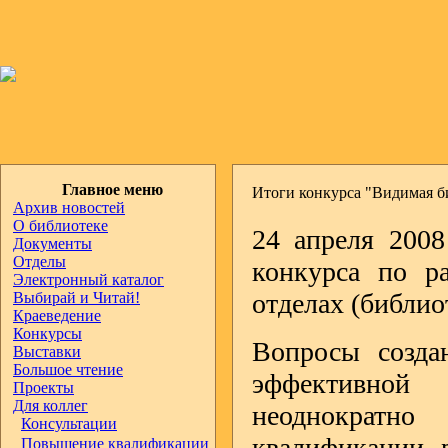
Главное меню
Итоги конкурса "Видимая б
Архив новостей
О библиотеке
24 апреля 2008
Документы
Отделы
конкурса по р
Электронный каталог
отделах (библио
Выбирай и Читай!
Краеведение
Конкурсы
Вопросы созда
Выставки
Большое чтение
эффективной 
Проекты
Для коллег
неоднократно
Консультации
квалификации р
Повышение квалификации