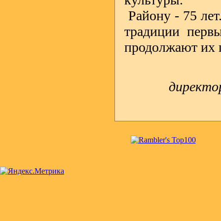
Району - 75 лет
традиции первы
продолжают их 
директо