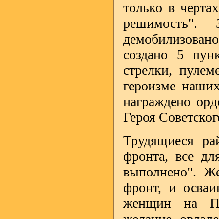
только в черта
решимость"
демобилизовано
создано 5 пунк
стрелки, пулем
героизме наших
награждено орд
Героя Советског
Трудящиеся ра
фронта, все дл
выполнено". Ж
фронт, и осваи
женщин на Пи
желание овладе