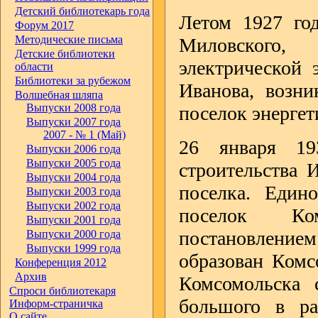
Детский библиотекарь года
Летом 1927 год
Форум 2017
Методические письма
Миловского,
Детские библиотеки
электрической 
области
Библиотеки за рубежом
Иванова, возни
Волшебная шляпа
Выпуски 2008 года
поселок энергет
Выпуски 2007 года
2007 - № 1 (Май)
26 января 19
Выпуски 2006 года
Выпуски 2005 года
строительства 
Выпуски 2004 года
поселка. Един
Выпуски 2003 года
Выпуски 2002 года
поселок Ком
Выпуски 2001 года
постановлением
Выпуски 2000 года
Выпуски 1999 года
образован Комс
Конференция 2012
Архив
Комсомольска с
Спроси библиотекаря
большого в ра
Информ-страничка
О сайте