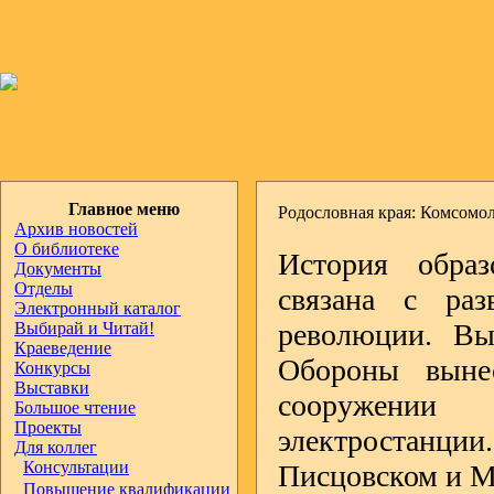
Главное меню
Родословная края: Комсомол
Архив новостей
О библиотеке
История образ
Документы
Отделы
связана с раз
Электронный каталог
революции. В
Выбирай и Читай!
Краеведение
Обороны выне
Конкурсы
Выставки
сооружении 
Большое чтение
Проекты
электростанц
Для коллег
Консультации
Писцовском и М
Повышение квалификации