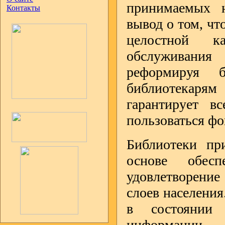
принимаемых н
Контакты
вывод о том, чт
целостной ка
обслуживания
реформируя 
библиотекарям
гарантирует в
пользоваться ф
Библиотеки пр
основе обесп
удовлетворени
слоев населения
в состоянии 
информации.