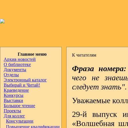
Главное меню
К читателям
Архив новостей
О библиотеке
Фраза номера:
Документы
Отделы
чего не знаеш
Электронный каталог
следует знать".
Выбирай и Читай!
Краеведение
Конкурсы
Уважаемые колл
Выставки
Большое чтение
Проекты
29-й выпуск и
Для коллег
Консультации
«Волшебная шл
Повышение квалификации