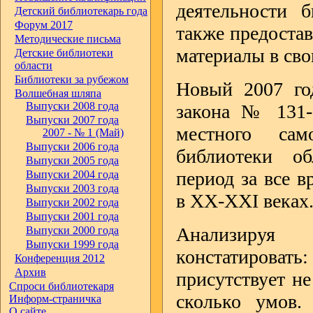
деятельности 
Детский библиотекарь года
Форум 2017
также предостав
Методические письма
материалы в св
Детские библиотеки
области
Библиотеки за рубежом
Новый 2007 го
Волшебная шляпа
Выпуски 2008 года
закона № 131-
Выпуски 2007 года
местного сам
2007 - № 1 (Май)
Выпуски 2006 года
библиотеки о
Выпуски 2005 года
период за все 
Выпуски 2004 года
Выпуски 2003 года
в XX-XXI веках
Выпуски 2002 года
Выпуски 2001 года
Анализируя
Выпуски 2000 года
Выпуски 1999 года
констатиров
Конференция 2012
Архив
присутствует не
Спроси библиотекаря
сколько умов.
Информ-страничка
О сайте