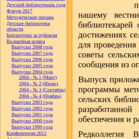
п
Детский библиотекарь года
Форум 2017
нашему вестн
Методические письма
библиотекарей 
Детские библиотеки
области
достижениях се
Библиотеки за рубежом
Волшебная шляпа
для проведения 
Выпуски 2008 года
советы сельски
Выпуски 2007 года
Выпуски 2006 года
сообщения из оп
Выпуски 2005 года
Выпуски 2004 года
Выпуск приложе
2004 - № 1 (Март)
2004 - № 2 (Июнь)
программы мет
2004 - № 3 (Сентябрь)
2004 - № 4 (Ноябрь)
сельских библи
Выпуски 2003 года
разработанной
Выпуски 2002 года
Выпуски 2001 года
обеспечения и р
Выпуски 2000 года
Выпуски 1999 года
Редколлегия 
Конференция 2012