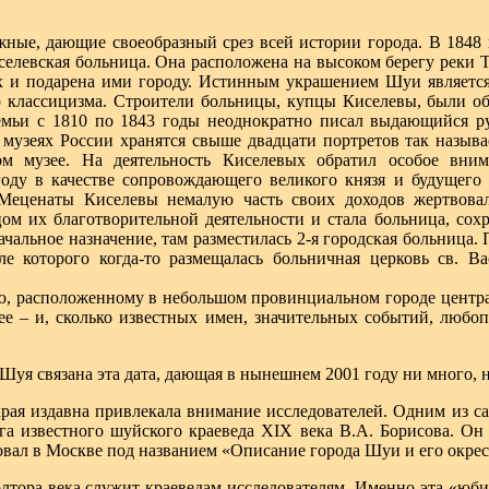
жные, дающие своеобразный срез всей истории города. В 1848
селевская больница. Она расположена на высоком берегу реки 
 и подарена ими городу. Истинным украшением Шуи является 
о классицизма. Строители больницы, купцы Киселевы, были о
семьи с 1810 по 1843 годы неоднократно писал выдающийся 
музеях России хранятся свыше двадцати портретов так называ
ом музее. На деятельность Киселевых обратил особое вни
ду в качестве сопровождающего великого князя и будущего и
 Меценаты Киселевы немалую часть своих доходов жертвов
ом их благотворительной деятельности и стала больница, сох
чальное назначение, там разместилась 2-я городская больница.
але которого когда-то размещалась больничная церковь св. 
ю, расположенному в небольшом провинциальном городе центра
ее – и, сколько известных имен, значительных событий, любо
е Шуя связана эта дата, дающая в нынешнем 2001 году ни много, 
рая издавна привлекала внимание исследователей. Одним из с
га известного шуйского краеведа XIX века В.А. Борисова. Он
овал в Москве под названием «Описание города Шуи и его окрес
лтора века служит краеведам-исследователям. Именно эта «юби