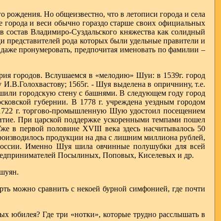
о рождения. Но общеизвестно, что в летописи города и села
е города и веси обычно гораздо старше своих официальных
ла в состав Владимиро-Суздальского княжества как солидный
и представителей рода которых были удельные правители и
 даже пронумеровать, предпочитая именовать по фамилии –
ория городов. Вслушаемся в «мелодию» Шуи: в 1539г. город
И.В.Голохвастову; 1565г. - Шуя выделена в опричнину, т.е.
ушили городскую стену с башнями. В следующем году город
сковской губернии. В 1778 г. учреждена уездным городом
в 1722 г. торгово-промышленную Шую удостоил посещением
витие. При царской поддержке ускоренными темпами пошел
е в первой половине XVIII века здесь насчитывалось 50
роизводилось продукции на два с лишним миллиона рублей,
 России. Именно Шуя шила овчинные полушубки для всей
редпринимателей Посылиных, Поповых, Киселевых и др.
шуян.
ть можно сравнить с некоей бурной симфонией, где почти
ых юбилея? Где три «нотки», которые трудно расслышать в