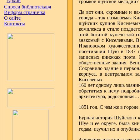
Архив
громкой шуйской мелодии?
Спроси библиотекаря
Да вот они, скромные и ва
Информ-страничка
города – так называемая Ки
О сайте
шуйских купцов Киселевых
Контакты
комплекса в стиле позднег
этой богатой купеческой 
знакомый с Киселевыми. В 
Ивановском художественн
посетивший Шую в 1837 го
записных книжках поэта.
общественные здания. Венц
Сохранило здание и первона
корпуса, в центральном з
Киселевых.
160 лет одному лишь здани
обратиться к нему подробн
архитектура, родословная…
1851 год. С чем же в город
Бурная история Шуйского к
Шуе и ее округе, была кни
годам, изучил их и опублик
Замечательная книга уже по