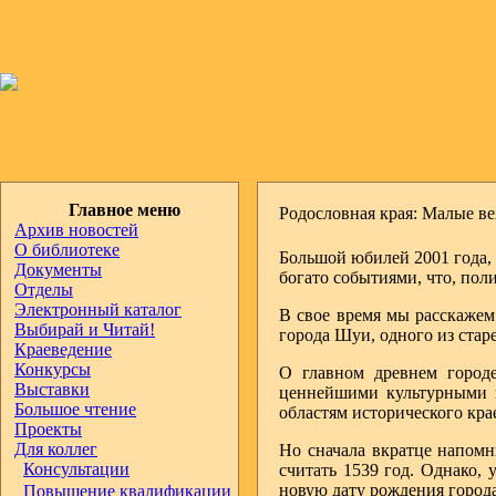
Главное меню
Родословная края: Малые в
Архив новостей
О библиотеке
Большой юбилей 2001 года, 
Документы
богато событиями, что, пол
Отделы
Электронный каталог
В свое время мы расскажем
Выбирай и Читай!
города Шуи, одного из ста
Краеведение
Конкурсы
О главном древнем город
Выставки
ценнейшими культурными п
Большое чтение
областям исторического кра
Проекты
Для коллег
Но сначала вкратце напом
Консультации
считать 1539 год. Однако, 
новую дату рождения города
Повышение квалификации