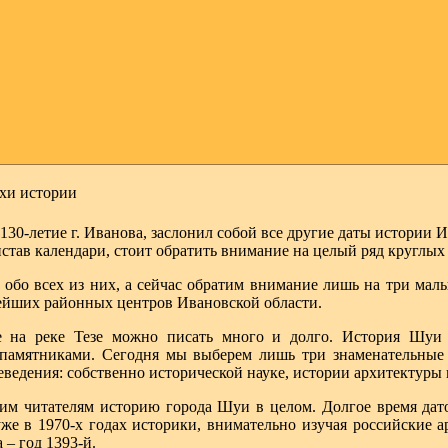
ехи истории
130-летие г. Иванова, заслонил собой все другие даты истории 
истав календари, стоит обратить внимание на целый ряд круглых
 обо всех из них, а сейчас обратим внимание лишь на три мал
рейших районных центров Ивановской области.
е на реке Тезе можно писать много и долго. История Шуи
амятниками. Сегодня мы выберем лишь три знаменательные 
еведения: собственно исторической науке, истории архитектуры 
ним читателям историю города Шуи в целом. Долгое время дат
уже в 1970-х годах историки, внимательно изучая российские 
 – год 1393-й.