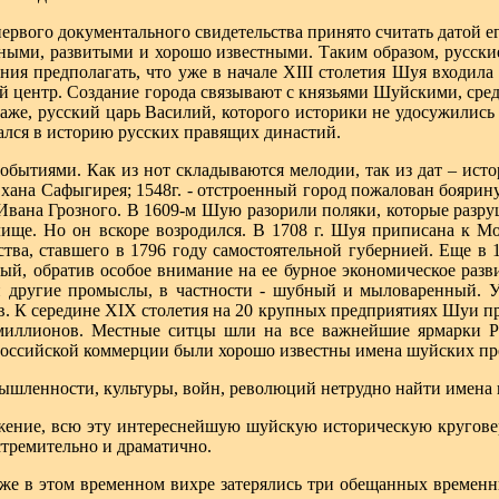
первого документального свидетельства принято считать датой ег
пными, развитыми и хорошо известными. Таким образом, русски
вания предполагать, что уже в начале XIII столетия Шуя входи
й центр. Создание города связывают с князьями Шуйскими, сред
аже, русский царь Василий, которого историки не удосужились
ался в историю русских правящих династий.
обытиями. Как из нот складываются мелодии, так из дат – ист
хана Сафыгирея; 1548г. - отстроенный город пожалован боярину 
 Ивана Грозного. В 1609-м Шую разорили поляки, которые разр
ище. Но он вскоре возродился. В 1708 г. Шуя приписана к Мо
тва, ставшего в 1796 году самостоятельной губернией. Еще 
ый, обратив особое внимание на ее бурное экономическое раз
и другие промыслы, в частности - шубный и мыловаренный. Уж
ов. К середине XIX столетия на 20 крупных предприятиях Шуи п
 миллионов. Местные ситцы шли на все важнейшие ярмарки
российской коммерции были хорошо известны имена шуйских п
ышленности, культуры, войн, революций нетрудно найти имена 
ение, всю эту интереснейшую шуйскую историческую круговер
стремительно и драматично.
е же в этом временном вихре затерялись три обещанных временн