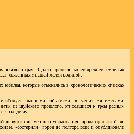
Ивановского края. Однако, прошлое нашей древней земли так
 дат, связанных с нашей малой родиной.
ых юбилея, которые отыскались в хронологических списках
 изобилует славными событиями, знаменитыми именами,
даты из шуйского прошлого, относящиеся к трем разным
и геральдике.
ой первого письменного упоминания города принято было
архивы, «состарили» город на полтора века и опубликовали