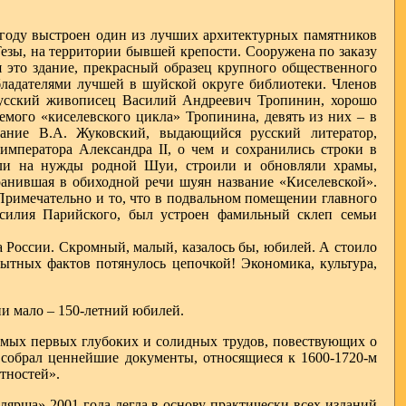
 году выстроен один из лучших архитектурных памятников
Тезы, на территории бывшей крепости. Сооружена по заказу
это здание, прекрасный образец крупного общественного
бладателями лучшей в шуйской округе библиотеки. Членов
русский живописец Василий Андреевич Тропинин, хорошо
емого «киселевского цикла» Тропинина, девять из них – в
мание В.А. Жуковский, выдающийся русский литератор,
мператора Александра II, о чем и сохранились строки в
али на нужды родной Шуи, строили и обновляли храмы,
ранившая в обиходной речи шуян название «Киселевской».
 Примечательно и то, что в подвальном помещении главного
Василия Парийского, был устроен фамильный склеп семьи
 России. Скромный, малый, казалось бы, юбилей. А стоило
пытных фактов потянулось цепочкой! Экономика, культура,
ни мало – 150-летний юбилей.
амых первых глубоких и солидных трудов, повествующих о
 собрал ценнейшие документы, относящиеся к 1600-1720-м
тностей».
лярша» 2001 года легла в основу практически всех изданий