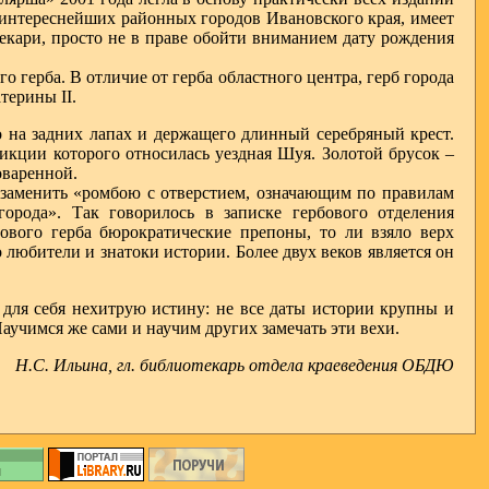
 интереснейших районных городов Ивановского края, имеет
екари, просто не в праве обойти вниманием дату рождения
о герба. В отличие от герба областного центра, герб города
терины II.
го на задних лапах и держащего длинный серебряный крест.
икции которого относилась уездная Шуя. Золотой брусок –
оваренной.
заменить «ромбою с отверстием, означающим по правилам
орода». Так говорилось в записке гербового отделения
ового герба бюрократические препоны, то ли взяло верх
 любители и знатоки истории. Более двух веков является он
для себя нехитрую истину: не все даты истории крупны и
Научимся же сами и научим других замечать эти вехи.
Н.С. Ильина, гл. библиотекарь отдела краеведения ОБДЮ