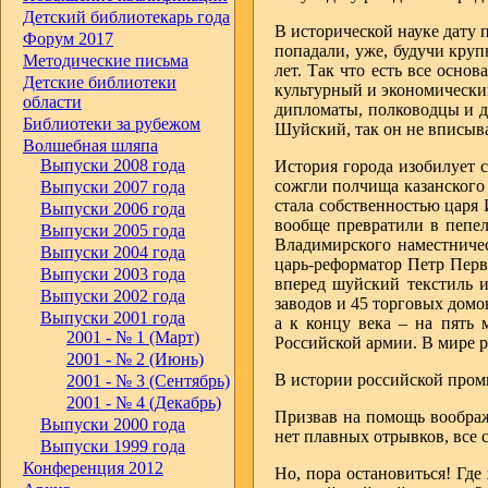
Детский библиотекарь года
В исторической науке дату 
Форум 2017
попадали, уже, будучи кру
Методические письма
лет. Так что есть все осно
Детские библиотеки
культурный и экономически
области
дипломаты, полководцы и д
Библиотеки за рубежом
Шуйский, так он не вписыв
Волшебная шляпа
Выпуски 2008 года
История города изобилует с
сожгли полчища казанского 
Выпуски 2007 года
стала собственностью царя
Выпуски 2006 года
вообще превратили в пепел
Выпуски 2005 года
Владимирского наместничес
Выпуски 2004 года
царь-реформатор Петр Перв
Выпуски 2003 года
вперед шуйский текстиль 
Выпуски 2002 года
заводов и 45 торговых дом
Выпуски 2001 года
а к концу века – на пять
2001 - № 1 (Март)
Российской армии. В мире 
2001 - № 2 (Июнь)
В истории российской пром
2001 - № 3 (Сентябрь)
2001 - № 4 (Декабрь)
Призвав на помощь воображ
Выпуски 2000 года
нет плавных отрывков, все 
Выпуски 1999 года
Конференция 2012
Но, пора остановиться! Гд