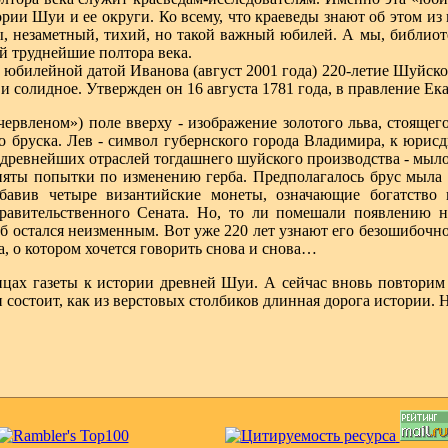
рии Шуи и ее округи. Ко всему, что краеведы знают об этом из
бы, незаметный, тихий, но такой важный юбилей. А мы, библиот
й труднейшие полтора века.
с юбилейной датой Иванова (август 2001 года) 220-летие Шуйског
и солидное. Утвержден он 16 августа 1781 года, в правление Ека
червленом») поле вверху - изображение золотого льва, стояще
о бруска. Лев - символ губернского города Владимира, к юрисд
 древнейших отраслей тогдашнего шуйского производства - мыл
няты попытки по изменению герба. Предполагалось брус мыла 
бавив четыре византийские монеты, означающие богатство г
Правительственного Сената. Но, то ли помешали появлению н
рб остался неизменным. Вот уже 220 лет узнают его безошибочно
, о котором хочется говорить снова и снова…
цах газеты к истории древней Шуи. А сейчас вновь повторим 
и состоит, как из верстовых столбиков длинная дорога истории. 