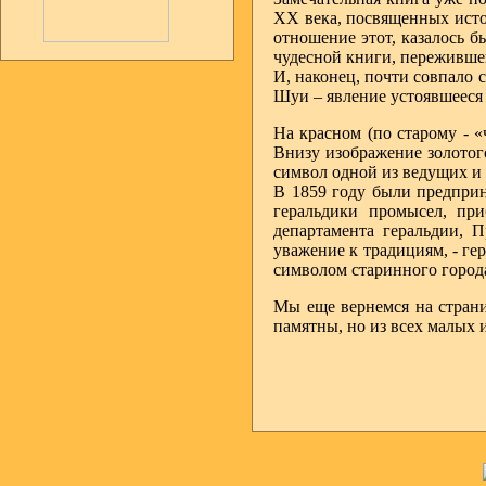
XX века, посвященных исто
отношение этот, казалось 
чудесной книги, переживше
И, наконец, почти совпало 
Шуи – явление устоявшееся 
На красном (по старому - «
Внизу изображение золотог
символ одной из ведущих и
В 1859 году были предпри
геральдики промысел, при
департамента геральдии, 
уважение к традициям, - ге
символом старинного города
Мы еще вернемся на страни
памятны, но из всех малых 