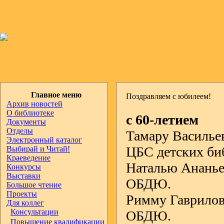
Главное меню
Поздравляем с юбилеем!
Архив новостей
О библиотеке
с 60-летием
Документы
Отделы
Тамару Василье
Электронный каталог
ЦБС детских биб
Выбирай и Читай!
Краеведение
Наталью Ананье
Конкурсы
Выставки
ОБДЮ.
Большое чтение
Проекты
Римму Гаврилов
Для коллег
Консультации
ОБДЮ.
Повышение квалификации