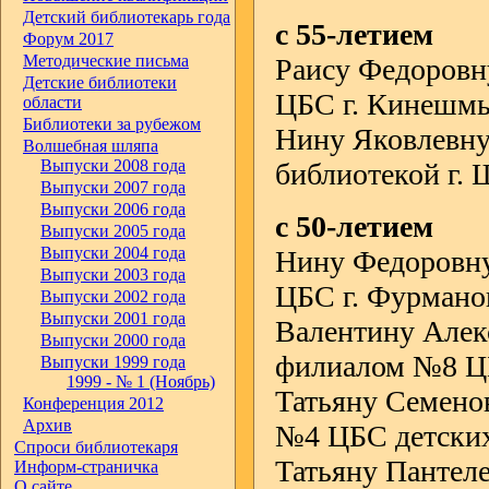
Детский библиотекарь года
с 55-летием
Форум 2017
Методические письма
Раису Федоровн
Детские библиотеки
ЦБС г. Кинешм
области
Библиотеки за рубежом
Нину Яковлевну
Волшебная шляпа
Выпуски 2008 года
библиотекой г. 
Выпуски 2007 года
Выпуски 2006 года
с 50-летием
Выпуски 2005 года
Выпуски 2004 года
Нину Федоровну
Выпуски 2003 года
ЦБС г. Фурмано
Выпуски 2002 года
Выпуски 2001 года
Валентину Алек
Выпуски 2000 года
филиалом №8 Ц
Выпуски 1999 года
1999 - № 1 (Ноябрь)
Татьяну Семено
Конференция 2012
Архив
№4 ЦБС детских 
Спроси библиотекаря
Татьяну Пантел
Информ-страничка
О сайте