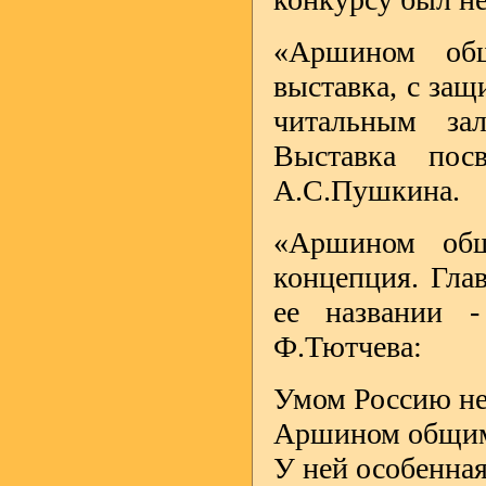
«Аршином общ
выставка, с за
читальным за
Выставка пос
А.С.Пушкина.
«Аршином общ
концепция. Гла
ее названии -
Ф.Тютчева:
Умом Россию не
Аршином общим
У ней особенная 