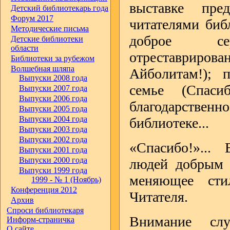
выставке пре
Детский библиотекарь года
Форум 2017
читателями биб
Методические письма
доброе сер
Детские библиотеки
области
отреставриро
Библиотеки за рубежом
Волшебная шляпа
Айболитам!); 
Выпуски 2008 года
семье (Спаси
Выпуски 2007 года
Выпуски 2006 года
благодарстве
Выпуски 2005 года
Выпуски 2004 года
библиотеке...
Выпуски 2003 года
Выпуски 2002 года
«Спасибо!»...
Выпуски 2001 года
Выпуски 2000 года
людей добрым 
Выпуски 1999 года
меняющее сти
1999 - № 1 (Ноябрь)
Конференция 2012
Читателя.
Архив
Спроси библиотекаря
Внимание слу
Информ-страничка
О сайте