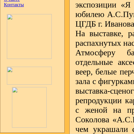
экспозиции «Я 
Контакты
юбилею А.С.Пуш
ЦГДБ г. Иванов
На выставке, р
распахнутых на
Атмосферу б
отдельные аксе
веер, белые пер
зала с фигуркам
выставка-сцен
репродукции ка
с женой на пр
Соколова «А.С.
чем украшали с