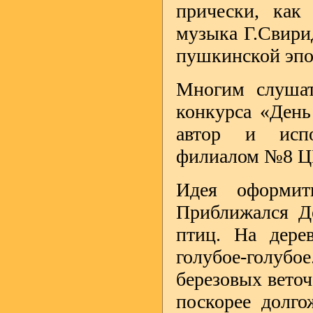
прически, как
музыка Г.Свири
пушкинской эпо
Многим слушат
конкурса «День
автор и испо
филиалом №8 ЦБ
Идея оформит
Приближался Де
птиц. На дере
голубое-голуб
березовых веточ
поскорее долго