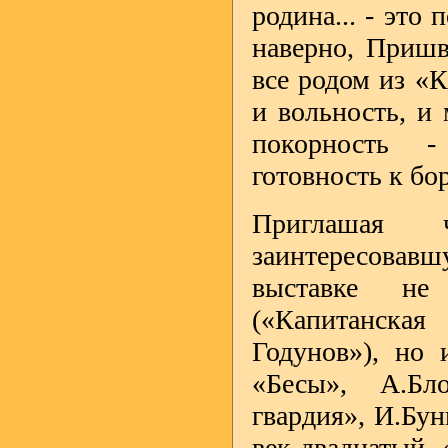
родина... - это
наверно, Пришв
все родом из «К
и вольность, и 
покорность -
готовность к бо
Приглашая 
заинтересовавшу
выставке не
(«Капитанская
Годунов»), но 
«Бесы», А.Бл
гвардия», И.Бун
век двадцатый.