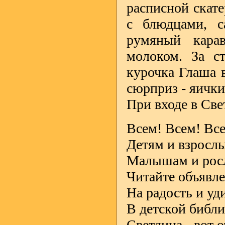
расписной скате
с блюдцами, 
румяный кара
молоком. За с
курочка Глаша в
сюрприз - яички
При входе в Све
Всем! Всем! Вс
Детям и взросл
Малышам и рос
Читайте объявле
На радость и уд
В детской библи
Светлица - вот 