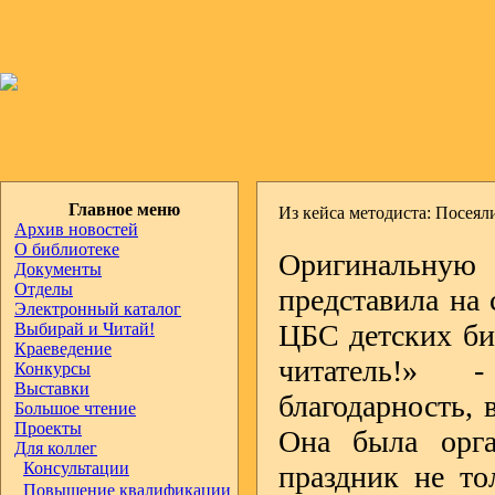
Главное меню
Из кейса методиста: Посеял
Архив новостей
О библиотеке
Оригинальную
Документы
Отделы
представила на
Электронный каталог
ЦБС детских биб
Выбирай и Читай!
Краеведение
читатель!» -
Конкурсы
Выставки
благодарность, 
Большое чтение
Проекты
Она была орга
Для коллег
Консультации
праздник не то
Повышение квалификации