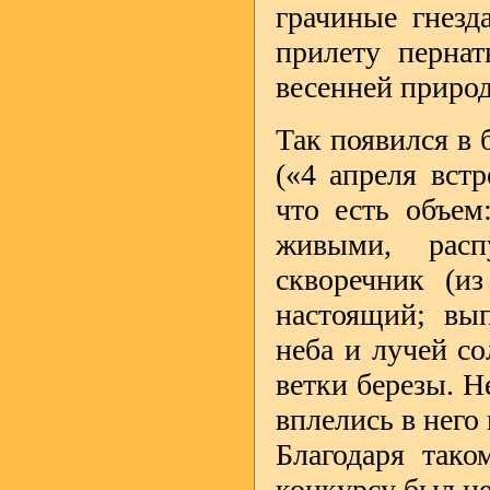
грачиные гнезда
прилету пернат
весенней приро
Так появился в 
(«4 апреля встр
что есть объем
живыми, расп
скворечник (из
настоящий; вып
неба и лучей с
ветки березы. Н
вплелись в него
Благодаря тако
конкурсу был н