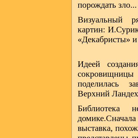
порождать зло...
Визуальный р
картин: И.Сурик
«Декабристы» и 
Идеей создани
сокровищниц
поделилась з
Верхний Ландех
Библиотека н
домике.Сначал
выставка, похо
представлены п