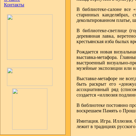
Контакты
В библиотеке-салоне все «
старинных канделябрах, с
декольтированном платье, ш
В библиотеке-светлице (г
деревянная лавка, веретен
крестьянская изба былых вр
Рождается новая визуальна
выставка-метафора. Главны
выстроенный визуально-пре
музейные экспозиции или на
Выставке-метафоре не всег
быть раскрыт его «донжу
ассоциативный ряд (списо
создается «иллюзия подлинн
В библиотеке постоянно пр
воскрешаем Память о Прош
Имитация. Игра. Иллюзия. О
лежит в традициях русского