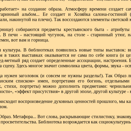
работает» на создание образа. Атмосферу времени создает са
таринный альбом... Ее создает и Хозяйка салона-гостиной 
али, накинутой на плечи). Так воссоздаются элементы светской
орнице) собираются предметы крестьянского быта - атрибуты
о. В печи - настоящий чугунок, на столе - старинный утюг, 
емен, вот вам и горница.
я культура. В библиотеках появились новые типы выставок: вы
м в таких выставках оказывается не сама по себе книга (и це
д-метный ряд создает определенные ассоциации, настроения.
 сцену. Здесь многое значит символика цвета, формы, звука - ос
да нужен заголовок (и совсем не нужны разделы!). Так Обра
анским списком» имен, портретами его богинь, отдельным
к, стихи, портреты) можно дополнить предметами: чернильн
ости», «эффект присутствия» в другой эпохе, другой культуре -
оисходит воспроизведение духовных ценностей прошлого, мы как
лом.
браз. Метафора... Вот слова, раскрывающие стилистику, знаков
 просветительства. Библиотека возрождается как социокультурны