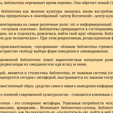
ка, библиотека переживает время перемен. Она обретает новый с
х библиотека как явление культуры оказалась вновь востребо
ека превратилась в своеобразный «центр Вселенной», центр кул
иентирована на самые различные роли: это и информационный це
и «островок спасения». Библиотека превращается в гостеприимн
, но и отдохнуть, развлечься, найти свой круг общения. Библи
ем душ человеческих». При этом рекреативная, релаксационная 
привлекательным, «прозрачным» обликом библиотека стремится
ространстве свободу выбора форм поведения и самовыражения.
временной библиотеки лежит маркетинговая концепция разви
предвосхищая их ожидания или идя вслед за ними.
й, меняется и стилистика библиотеки, ее знаковая система (сем
оциируется сегодня с метафорой, выстраивается по законам театр
ожественный образ, средство самого емкого выведения информа
х понятий современной культурологии - становится ключевым с
теки - это сотворение метафоры. Улавливая потребности чело
авалами, ярмарками... Возникают библиотеки-салоны, библиот
 прошлого, как бы воскресить ее, «подпитаться» ею, найти в ней