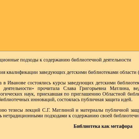
ационные подходы к содержанию библиотечной деятельности
я квалификации заведующих детскими библиотеками области (а
да в Иванове состоялись курсы заведующих детскими библиот
 деятельности» прочитала Слава Григорьевна Матлина, ве
гогических наук, приехавшая по приглашению Областной библ
библиотечных инноваций, состоялась публичная защита идей.
ию тезисы лекций С.Г. Матлиной и материалы публичной защ
сь нетрадиционными подходами к содержанию своей библиотечно
Библиотека как метафора