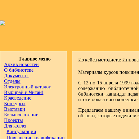
Главное меню
Из кейса методиста: Иннов
Архив новостей
О библиотеке
Материалы курсов повышени
Документы
Отделы
C 12 по 15 апреля 1999 го
Электронный каталог
содержанию библиотечной
Выбирай и Читай!
библиотеки, кандидат педа
Краеведение
итоги областного конкурса 
Конкурсы
Выставки
Предлагаем вашему вниман
Большое чтение
области, которые поделили
Проекты
Для коллег
Консультации
Повышение квалификации