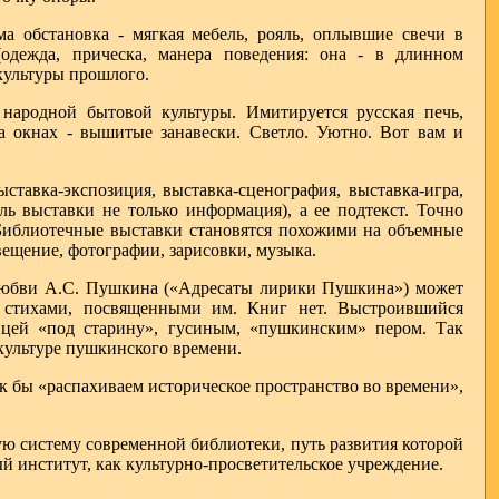
ма обстановка - мягкая мебель, рояль, оплывшие свечи в
(одежда, прическа, манера поведения: она - в длинном
 культуры прошлого.
 народной бытовой культуры. Имитируется русская печь,
на окнах - вышитые занавески. Светло. Уютно. Вот вам и
ставка-экспозиция, выставка-сценография, выставка-игра,
ль выставки не только информация), а ее подтекст. Точно
 Библиотечные выставки становятся похожими на объемные
вещение, фотографии, зарисовки, музыка.
з любви А.С. Пушкина («Адресаты лирики Пушкина») может
и стихами, посвященными им. Книг нет. Выстроившийся
ицей «под старину», гусиным, «пушкинским» пером. Так
 культуре пушкинского времени.
 бы «распахиваем историческое пространство во времени»,
ую систему современной библиотеки, путь развития которой
й институт, как культурно-просветительское учреждение.