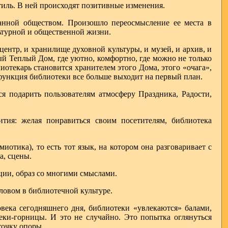
тиль. В ней происходят позитивные изменения.
ванной обществом. Произошло переосмысление ее места в
ьтурной и общественной жизни.
нтр, и хранилище духовной культуры, и музей, и архив, и
ый Теплый Дом, где уютно, комфортно, где можно не только
отекарь становится хранителем этого Дома, этого «очага»,
функция библиотеки все больше выходит на первый план.
 подарить пользователям атмосферу Праздника, Радости,
тия: желая понравиться своим посетителям, библиотека
иотика), то есть тот язык, на котором она разговаривает с
а, сцены.
ции, образ со многими смыслами.
ловом в библиотечной культуре.
века сегодняшнего дня, библиотеки «увлекаются» балами,
еки-горницы. И это не случайно. Это попытка оглянуться
 точку опоры.