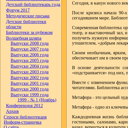
Сегодня, в канун нового ве
Детский библиотекарь года
Форум 2017
После кризиса начала 90-
Методические письма
сегодняшнем мире. Библиот
Детские библиотеки
области
Современная библиотека ор
Библиотеки за рубежом
театр, и выставочный зал, 
получить нужную информацию
Волшебная шляпа
утешителем, «добрым лекар
Выпуски 2008 года
Выпуски 2007 года
Своим необычным, ярким, 
Выпуски 2006 года
обеспечивает им в своем п
Выпуски 2005 года
Выпуски 2004 года
В основе деятельности со
Выпуски 2003 года
«подстраивается» под них, 
Выпуски 2002 года
Вместе с изменением функци
Выпуски 2001 года
читателями. Библиотека асс
Выпуски 2000 года
Выпуски 1999 года
Метафора - это цельный худ
1999 - № 1 (Ноябрь)
Конференция 2012
Метафора - одно из ключевы
Архив
Каждодневная жизнь библио
Спроси библиотекаря
гостиными, салонами, карн
Информ-страничка
назад, вернуться в культуру
О сайте