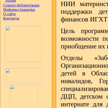
Архив
НИИ материнст
Спроси библиотекаря
Информ-страничка
поддержки дет
О сайте
финансов ИГХТ
Контакты
Цель программ
возможности по
приобщение их к
Отделы «Заб
Организационн
детей в Облас
инвалидов, Го
специализирова
ДЦП, детском о
интернате для 