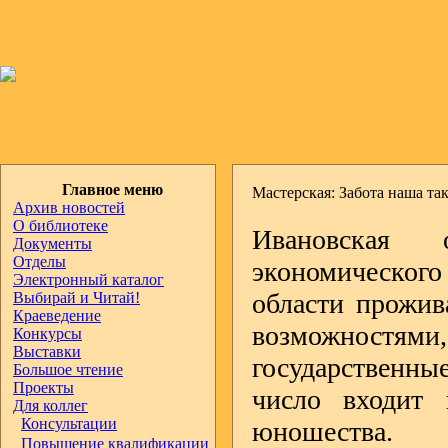
Главное меню
Мастерская: Забота наша та
Архив новостей
О библиотеке
Ивановская 
Документы
Отделы
экономического
Электронный каталог
области прожив
Выбирай и Читай!
Краеведение
возможностям
Конкурсы
Выставки
государственн
Большое чтение
Проекты
число входит 
Для коллег
Консультации
юношества.
Повышение квалификации