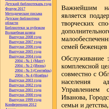
Детский библиотекарь года
Важнейшим на
Форум 2017
Методические письма
является подде
Детские библиотеки
творческих спо
области
Библиотеки за рубежом
дополнительног
Волшебная шляпа
Выпуски 2008 года
малообеспеченн
Выпуски 2007 года
семей беженцев
Выпуски 2006 года
Выпуски 2005 года
Выпуски 2004 года
Обслуживание э
2004 - № 1 (Март)
комплексной це
2004 - № 2 (Июнь)
2004 - № 3 (Сентябрь)
совместно с Об
2004 - № 4 (Ноябрь)
населения ад
Выпуски 2003 года
Выпуски 2002 года
Управлением 
Выпуски 2001 года
Выпуски 2000 года
Иванова, Город
Выпуски 1999 года
семьи и детства
Конференция 2012