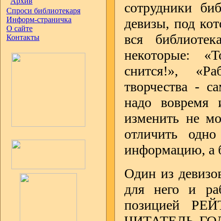
Архив
сотрудники биб
Спроси библиотекаря
Информ-страничка
девизы, под ко
О сайте
вся библиоте
Контакты
некоторые: «
снится!», «Ра
творчества - с
надо вовремя 
изменить не мо
отличить одно
информацию, а 
Один из девизов
для него и ра
позицией РЕ
ЧИТАТЕЛЬ ГОДА