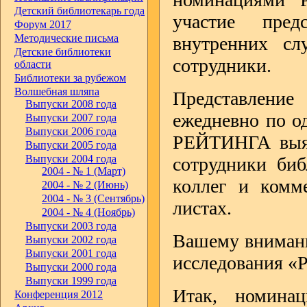
Детский библиотекарь года
участие пред
Форум 2017
Методические письма
внутренних сл
Детские библиотеки
сотрудники.
области
Библиотеки за рубежом
Волшебная шляпа
Представлени
Выпуски 2008 года
ежедневно по о
Выпуски 2007 года
Выпуски 2006 года
РЕЙТИНГА выявл
Выпуски 2005 года
Выпуски 2004 года
сотрудники биб
2004 - № 1 (Март)
коллег и комм
2004 - № 2 (Июнь)
2004 - № 3 (Сентябрь)
листах.
2004 - № 4 (Ноябрь)
Выпуски 2003 года
Вашему внимани
Выпуски 2002 года
Выпуски 2001 года
исследования 
Выпуски 2000 года
Выпуски 1999 года
Итак, номин
Конференция 2012