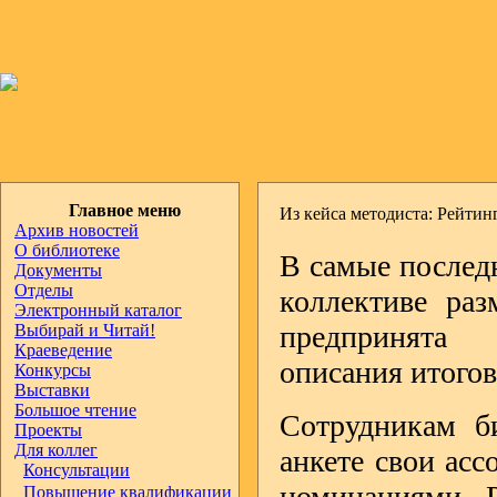
Главное меню
Из кейса методиста: Рейти
Архив новостей
О библиотеке
В самые последн
Документы
Отделы
коллективе ра
Электронный каталог
предпринята 
Выбирай и Читай!
Краеведение
описания итогов
Конкурсы
Выставки
Большое чтение
Сотрудникам б
Проекты
Для коллег
анкете свои ас
Консультации
номинациями 
Повышение квалификации