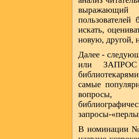
выражающий с
пользователей 
искать, оценива
новую, другой, не.
Далее - следую
или ЗАПРОС 
библиотекарями
самые популярн
вопросы, 
библиографич
запросы-«перл
В номинации №
названо ксерок