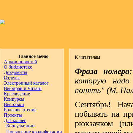
Главное меню
К читателям
Архив новостей
О библиотеке
Фраза номера:
Документы
Отделы
которую надо
Электронный каталог
понять" (М. На
Выбирай и Читай!
Краеведение
Конкурсы
Сентябрь! Нач
Выставки
Большое чтение
побывать на пр
Проекты
Для коллег
рюкзачком (ил
Консультации
местам своей м
Повышение квалификации