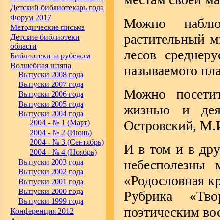
Детский библиотекарь года
Форум 2017
Можно наблю
Методические письма
растительный м
Детские библиотеки
области
лесов среднер
Библиотеки за рубежом
Волшебная шляпа
называемого пла
Выпуски 2008 года
Выпуски 2007 года
Можно посетит
Выпуски 2006 года
Выпуски 2005 года
жизнью и дея
Выпуски 2004 года
Островский, М.И
2004 - № 1 (Март)
2004 - № 2 (Июнь)
2004 - № 3 (Сентябрь)
И в том и в др
2004 - № 4 (Ноябрь)
небесполезны 
Выпуски 2003 года
Выпуски 2002 года
«Родословная кр
Выпуски 2001 года
Выпуски 2000 года
Рубрика «Тво
Выпуски 1999 года
поэтическим во
Конференция 2012