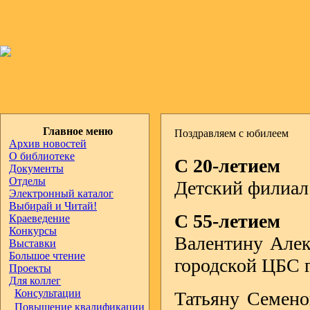
Главное меню
Поздравляем с юбилеем
Архив новостей
О библиотеке
С 20-летием
Документы
Отделы
Детский филиал
Электронный каталог
Выбирай и Читай!
С 55-летием
Краеведение
Конкурсы
Валентину Алек
Выставки
Большое чтение
городской ЦБС 
Проекты
Для коллег
Консультации
Татьяну Семено
Повышение квалификации