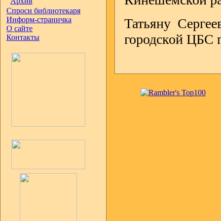
Архив
Спроси библиотекаря
Информ-страничка
Татьяну Сергее
О сайте
городской ЦБС 
Контакты