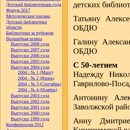
детских библиот
Детский библиотекарь года
Форум 2017
Методические письма
Татьяну Алексе
Детские библиотеки
ОБДЮ
области
Библиотеки за рубежом
Волшебная шляпа
Галину Алексан
Выпуски 2008 года
ОБДЮ
Выпуски 2007 года
Выпуски 2006 года
Выпуски 2005 года
С 50-летием
Выпуски 2004 года
Надежду Никол
2004 - № 1 (Март)
2004 - № 2 (Июнь)
Гаврилово-Поса
2004 - № 3 (Сентябрь)
2004 - № 4 (Ноябрь)
Антонину Алек
Выпуски 2003 года
Выпуски 2002 года
Заволжской рай
Выпуски 2001 года
Выпуски 2000 года
Анну Дмитрие
Выпуски 1999 года
Конференция 2012
Кинешемской р