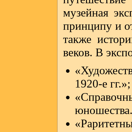
музейная экс
принципу и о
также истор
веков. В экс
«Художест
1920-е гг.»;
«Справочн
юношества. 
«Раритетны