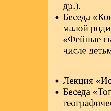
др.).
Беседа «Ко
малой роди
«Фейные ск
числе деть
Лекция «Ис
Беседа «То
географиче