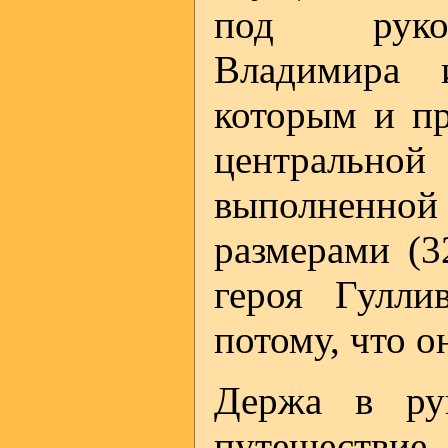
под руков
Владимира 
которым и пр
центрально
выполненно
размерами (3
героя Гулли
потому, что о
Держа в рук
путешествие