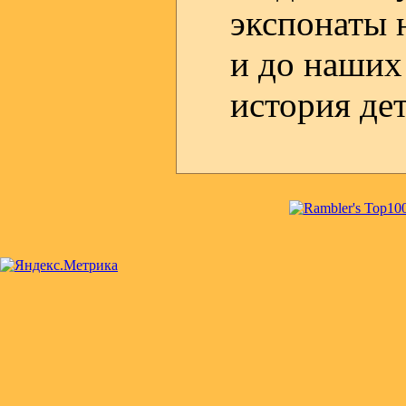
экспонаты 
и до наших
история де