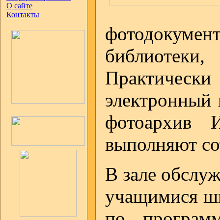
О сайте
Контакты
фотодокумен
библиотеки,
Практическ
электронный 
фотоархив И
выполняют со
В зале обслуж
учащимися шк
по программ