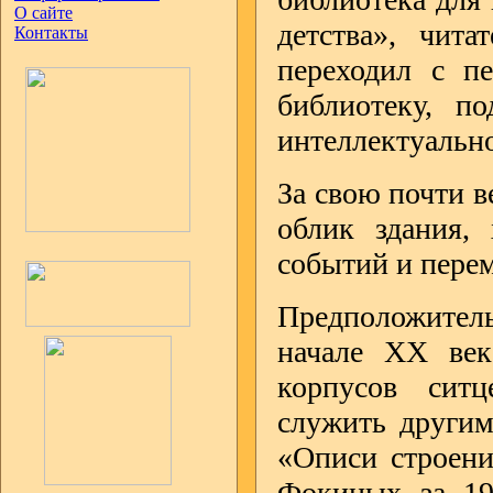
О сайте
детства», чита
Контакты
переходил с пе
библиотеку, п
интеллектуальн
За свою почти 
облик здания,
событий и перем
Предположитель
начале XX ве
корпусов ситц
служить другим
«Описи строени
Фокиных за 19