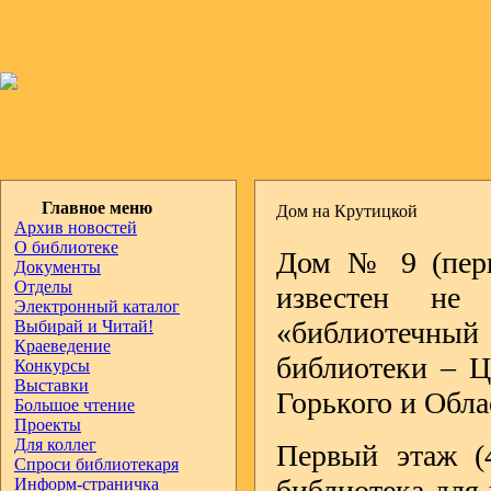
Главное меню
Дом на Крутицкой
Архив новостей
О библиотеке
Дом № 9 (перв
Документы
Отделы
известен не
Электронный каталог
«библиотечный 
Выбирай и Читай!
Краеведение
библиотеки – Ц
Конкурсы
Выставки
Горького и Обла
Большое чтение
Проекты
Для коллег
Первый этаж (4
Спроси библиотекаря
библиотека для 
Информ-страничка