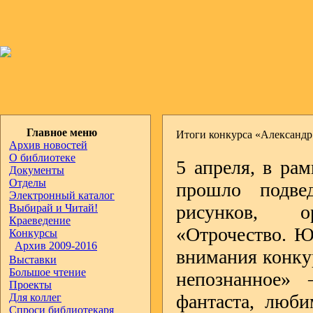
Главное меню
Итоги конкурса «Александр 
Архив новостей
О библиотеке
5 апреля, в ра
Документы
Отделы
прошло подвед
Электронный каталог
рисунков, о
Выбирай и Читай!
Краеведение
«Отрочество. Ю
Конкурсы
Архив 2009-2016
внимания конкур
Выставки
Большое чтение
непознанное» –
Проекты
фантаста, люб
Для коллег
Спроси библиотекаря