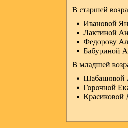
В старшей возра
Ивановой Яне
Лактиной Ана
Федорову Але
Бабуриной Ан
В младшей возр
Шабашовой Ан
Горочной Ека
Красиковой Д