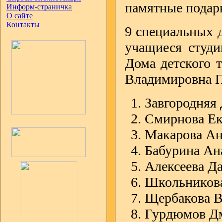
памятные подар
Информ-страничка
О сайте
Контакты
9 специальных 
учащиеся студи
Дома детского 
Владимировна П
Завгородняя 
Смирнова Ека
Макарова Ана
Бабурина Ана
Алексеева Да
Школьникова
Щербакова В
Гурдюмов Дм