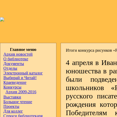
Главное меню
Итоги конкурса рисунков «
Архив новостей
О библиотеке
4 апреля в Иван
Документы
Отделы
юношества в ра
Электронный каталог
были подведе
Выбирай и Читай!
Краеведение
школьников «
Конкурсы
Архив 2009-2016
русского писат
Выставки
Большое чтение
рождения котор
Проекты
Победителям 
Для коллег
Спроси библиотекаря