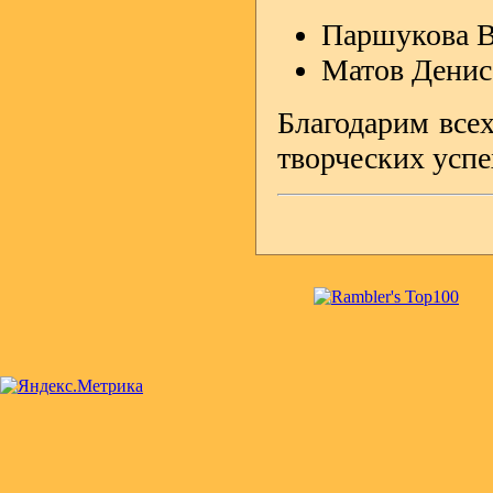
Паршукова Ве
Матов Денис,
Благодарим всех
творческих успе